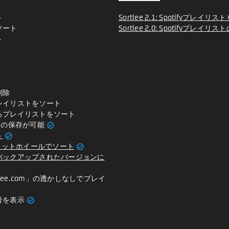
ト
Sortlee 2.1: Spotifyプレ
ソート
Sortlee 2.0: Spotifyプレ
ト
削除
レイリストをソート
るプレイリストをソート
verified
回の保存が可能
verified
ト
verified
メロットホイールでソート
バックアップされたバージョンに
sortlee.com」の透かしなしでプレイ
verified
号を表示