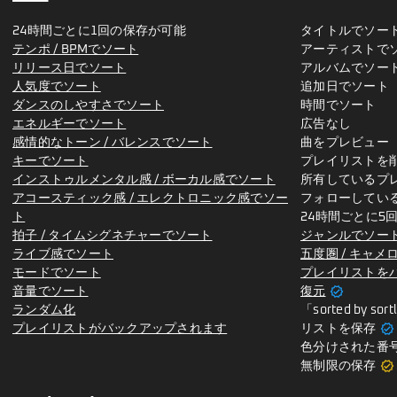
24時間ごとに1回の保存が可能
タイトルでソー
テンポ / BPMでソート
アーティストで
リリース日でソート
アルバムでソー
人気度でソート
追加日でソート
ダンスのしやすさでソート
時間でソート
エネルギーでソート
広告なし
感情的なトーン / バレンスでソート
曲をプレビュー
キーでソート
プレイリストを
インストゥルメンタル感 / ボーカル感でソート
所有しているプ
アコースティック感 / エレクトロニック感でソー
フォローしてい
ト
24時間ごとに5
拍子 / タイムシグネチャーでソート
ジャンルでソー
ライブ感でソート
五度圏 / キャ
モードでソート
プレイリストを
verified
音量でソート
復元
ランダム化
「sorted by 
verified
プレイリストがバックアップされます
リストを保存
色分けされた番
verified
無制限の保存