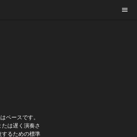
menu
たはペースです。
または遅く演奏さ
較するための標準