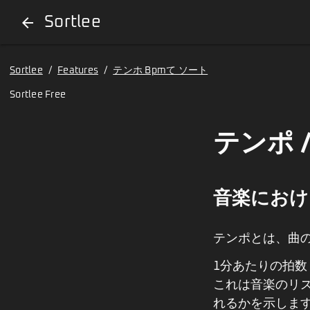
Sortlee
arrow_back
Sortlee
/
Features
/
テンホ Bpmて ソート
Sortlee Free
テンポ 
音楽におけ
テンポとは、曲
1分あたりの拍数
これは音楽のリ
れるかを示しま