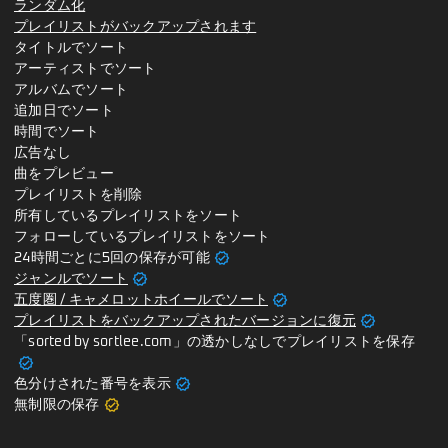
ランダム化
プレイリストがバックアップされます
タイトルでソート
アーティストでソート
アルバムでソート
追加日でソート
時間でソート
広告なし
曲をプレビュー
プレイリストを削除
所有しているプレイリストをソート
フォローしているプレイリストをソート
verified
24時間ごとに5回の保存が可能
verified
ジャンルでソート
verified
五度圏 / キャメロットホイールでソート
verified
プレイリストをバックアップされたバージョンに復元
「sorted by sortlee.com」の透かしなしでプレイリストを保存
verified
verified
色分けされた番号を表示
verified
無制限の保存