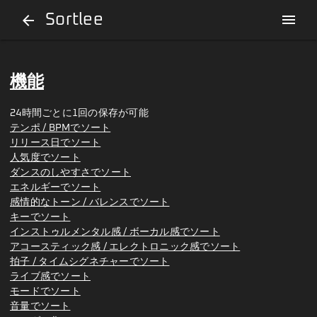
Sortlee
menu
arrow_back
機能
24時間ごとに1回の保存が可能
テンポ / BPMでソート
リリース日でソート
人気度でソート
ダンスのしやすさでソート
エネルギーでソート
感情的なトーン / バレンスでソート
キーでソート
インストゥルメンタル感 / ボーカル感でソート
アコースティック感 / エレクトロニック感でソート
拍子 / タイムシグネチャーでソート
ライブ感でソート
モードでソート
音量でソート