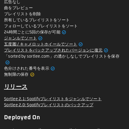
広告なし
曲をプレビュー
プレイリストを削除
所有しているプレイリストをソート
フォローしているプレイリストをソート
verified
24時間ごとに5回の保存が可能
verified
ジャンルでソート
verified
五度圏 / キャメロットホイールでソート
verified
プレイリストをバックアップされたバージョンに復元
「sorted by sortlee.com」の透かしなしでプレイリストを保存
verified
verified
色分けされた番号を表示
verified
無制限の保存
リリース
Sortlee 2.1: Spotifyプレイリストをジャンルでソート
Sortlee 2.0: Spotifyプレイリストのバックアップ
Deployed On