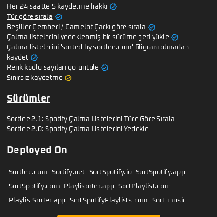
verified
Her 24 saatte 5 kaydetme hakkı
verified
Tür göre sırala
verified
Beşliler Çemberi / Camelot Çarkı göre sırala
verified
Çalma listelerini yedeklenmiş bir sürüme geri yükle
Çalma listelerini 'sorted by sortlee.com' filigranı olmadan
verified
kaydet
verified
Renk kodlu sayıları görüntüle
verified
Sınırsız kaydetme
Sürümler
Sortlee 2.1: Spotify Çalma Listelerini Türe Göre Sırala
Sortlee 2.0: Spotify Çalma Listelerini Yedekle
Deployed On
Sortlee.com
Sortify.net
SortSpotify.io
SortSpotify.app
SortSpotify.com
Playlisorter.app
SortPlaylist.com
PlaylistSorter.app
SortSpotifyPlaylists.com
Sort.music