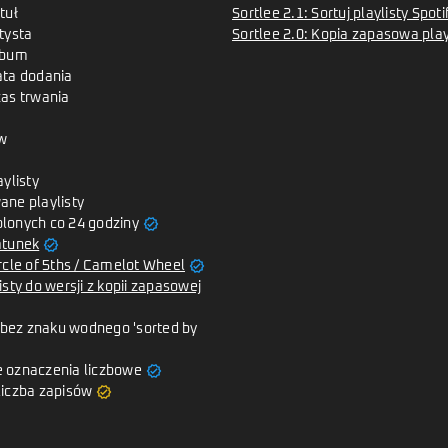
tuł
Sortlee 2.1: Sortuj playlisty Spo
tysta
Sortlee 2.0: Kopia zapasowa playl
lbum
ata dodania
zas trwania
w
aylisty
ane playlisty
verified
lonych co 24 godziny
verified
atunek
verified
rcle of 5ths / Camelot Wheel
isty do wersji z kopii zapasowej
y bez znaku wodnego 'sorted by
verified
 oznaczenia liczbowe
verified
liczba zapisów