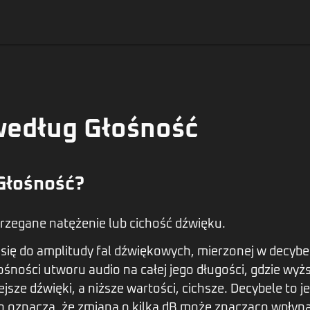
według Głośność
Głośność?
rzegane natężenie lub cichość dźwięku.
się do amplitudy fal dźwiękowych, mierzonej w decybel
ośności utworu audio na całej jego długości, gdzie wyż
jsze dźwięki, a niższe wartości, cichsze. Decybele to 
o oznacza, że zmiana o kilka dB może znacząco wpłynąć