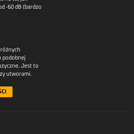
od -60 dB (bardzo
 różnych
o podobnej
zyczne. Jest to
dzy utworami.
ŚCI