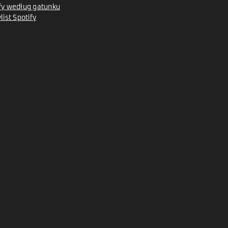
tify według gatunku
ist Spotify