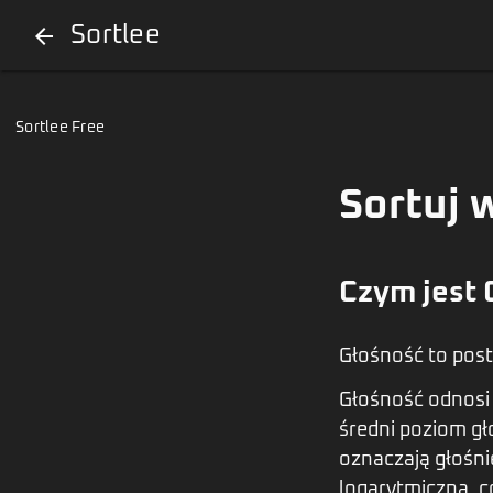
Sortlee
arrow_back
Sortlee Free
Sortuj 
Czym jest 
Głośność to post
Głośność odnosi 
średni poziom gł
oznaczają głośnie
logarytmiczna, c