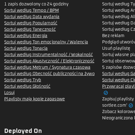
1 zapis dozwolony co 24 godziny
Sortuj według Ty
Sortuj według Tempo / BPM
Sortuj według Ar
Sortuj według Data wydania
Sortuj według A
Sortuj według Popularność
Sortuj według D
Sortuj według Taneczność
Sortuj według C
Sortuj według Energia
Bez reklam
Sortuj według Ton emocjonalny / Walencja
Podgląd utworó
Sortuj według Tonacja
Usuń playlistę
Sortuj według Instrumentalność / Wokalność
Sortuj własne pl
Sortuj według Akustyczność / Elektroniczność
Sortuj obserwow
Sortuj według Metrum / Sygnatura czasowa
5 zapisów dozwo
Sortuj według Obecność publiczności na żywo
Sortuj według G
Sortuj według Tryb
Sortuj według Ci
Sortuj według Głośność
Przywracaj playl
verified
Losuj
Playlisty mają kopie zapasowe
Zapisuj playlist
verified
sortlee.com'
Zobacz kolorowe
Nieograniczona 
Deployed On