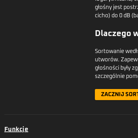
głośny jest post
cicho) do 0 dB (b
Dlaczego w
Sortowanie wedł
utworów. Zapewn
głośności były z
szczególnie pom
ZACZNIJ SOR
Funkcje