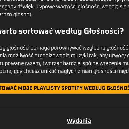
rzegany dźwięk. Typowe wartości głośności wahają się 
ardzo głośno).
arto sortować według Głośności?
ug głośności pomaga porównywać względną głośność
ia możliwość organizowania muzyki tak, aby utwory 
grupowane razem, tworząc bardziej spójne wrażenia mu
ocne, gdy chcesz unikać nagłych zmian głośności mię
TOWAĆ MOJE PLAYLISTY SPOTIFY WEDŁUG GŁOŚNO
Wydania