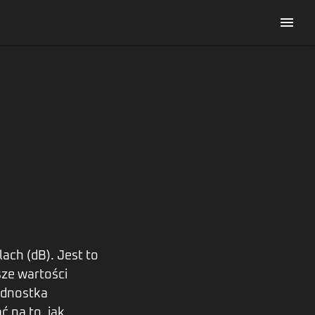
menu
ach (dB). Jest to
sze wartości
jednostka
 na to, jak