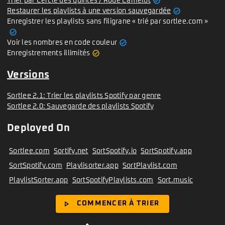
verified
Trier par Cercle des quintes / Roue Camelot
verified
Restaurer les playlists à une version sauvegardée
Enregistrer les playlists sans filigrane « trié par sortlee.com »
verified
verified
Voir les nombres en code couleur
verified
Enregistrements illimités
Versions
Sortlee 2.1: Trier les playlists Spotify par genre
Sortlee 2.0: Sauvegarde des playlists Spotify
Deployed On
Sortlee.com
Sortify.net
SortSpotify.io
SortSpotify.app
SortSpotify.com
Playlisorter.app
SortPlaylist.com
PlaylistSorter.app
SortSpotifyPlaylists.com
Sort.music
play_arrow
COMMENCER À TRIER