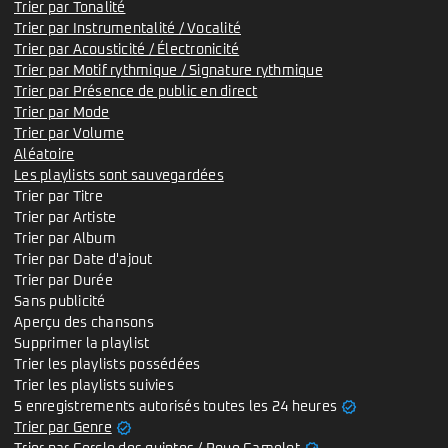
Trier par Tonalité
Trier par Instrumentalité / Vocalité
Trier par Acousticité / Électronicité
Trier par Motif rythmique / Signature rythmique
Trier par Présence de public en direct
Trier par Mode
Trier par Volume
Aléatoire
Les playlists sont sauvegardées
Trier par Titre
Trier par Artiste
Trier par Album
Trier par Date d'ajout
Trier par Durée
Sans publicité
Aperçu des chansons
Supprimer la playlist
Trier les playlists possédées
Trier les playlists suivies
verified
5 enregistrements autorisés toutes les 24 heures
verified
Trier par Genre